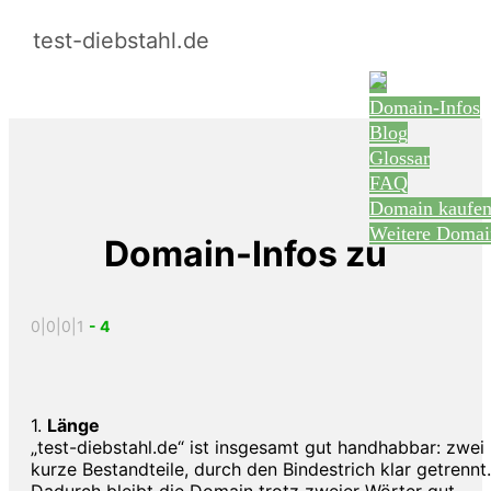
test-diebstahl.de
Domain-Infos
Blog
Glossar
FAQ
Domain kaufe
Weitere Domai
Domain-Infos zu
0|0|0|1
- 4
1.
Länge
„test-diebstahl.de“ ist insgesamt gut handhabbar: zwei
kurze Bestandteile, durch den Bindestrich klar getrennt.