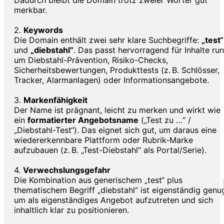
Dadurch bleibt die Domain trotz zweier Wörter gut
merkbar.
2.
Keywords
Die Domain enthält zwei sehr klare Suchbegriffe:
„test“
und
„diebstahl“
. Das passt hervorragend für Inhalte ru
um Diebstahl-Prävention, Risiko-Checks,
Sicherheitsbewertungen, Produkttests (z. B. Schlösser,
Tracker, Alarmanlagen) oder Informationsangebote.
3.
Markenfähigkeit
Der Name ist prägnant, leicht zu merken und wirkt wie
ein
formatierter Angebotsname
(„Test zu …“ /
„Diebstahl-Test“). Das eignet sich gut, um daraus eine
wiedererkennbare Plattform oder Rubrik-Marke
aufzubauen (z. B. „Test-Diebstahl“ als Portal/Serie).
4.
Verwechslungsgefahr
Die Kombination aus generischem „test“ plus
thematischem Begriff „diebstahl“ ist eigenständig genu
um als eigenständiges Angebot aufzutreten und sich
inhaltlich klar zu positionieren.