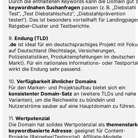
Durch die enthaltenen Keywords kann die Domain gut 
keywordnahen Suchanfragen
passen (z. B. „Diebstahl
Test“, „Test Diebstahlschutz“, „Diebstahlprävention
testen“). Das ist besonders vorteilhaft für Landingpage
Ratgeber-Cluster und Testberichte.
9.
Endung (TLD)
.de
ist ideal für ein deutschsprachiges Projekt mit Foku
auf Deutschland (Rechtslage, Versicherungen,
Polizeistatistiken, Produktempfehlungen im deutschen
Markt). Für ein nationales Informations- oder Testporta
wirkt die Endung sehr passend.
10.
Verfügbarkeit ähnlicher Domains
Für den Marken- und Projektaufbau bietet sich ein
konsistenter Domain-Satz
an (weitere TLDs und nahe
Varianten), um die Reichweite zu bündeln und
Nutzerströme sauber auf eine Hauptdomain zu führen.
11.
Wertpotenzial
Die Domain hat solides Wertpotenzial als
themenstark
keywordbasierte Adresse
: geeignet für Content-
Projekte (Ratgeber/Testportal), Affiliate-Modelle