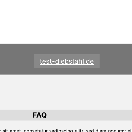
test-diebstahl.de
FAQ
sit amet, consetetur sadipscing elitr, sed diam nonumy ei