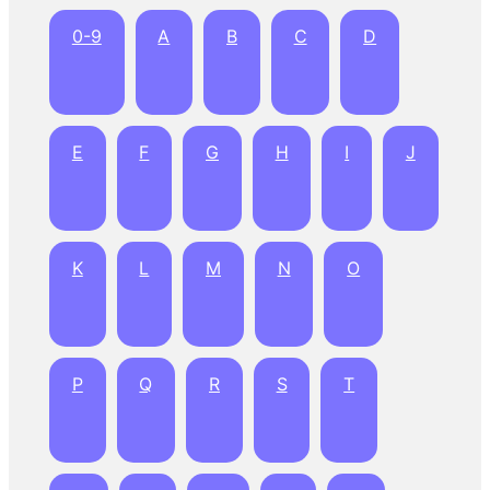
0-9
A
B
C
D
E
F
G
H
I
J
K
L
M
N
O
P
Q
R
S
T