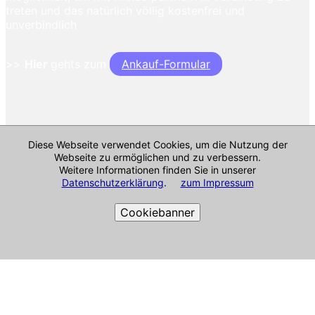
treten und das natürlich völlig kostenfrei und
unverbindlich
>>
Hier
gehts zum
Ankauf-Formular
Diese Webseite verwendet Cookies, um die Nutzung der
Webseite zu ermöglichen und zu verbessern.
Weitere Informationen finden Sie in unserer
Datenschutzerklärung
.
zum Impressum
Cookiebanner
Cookie-Richtlinie
Impressum & mehr
Alle Angaben ohne Gewähr