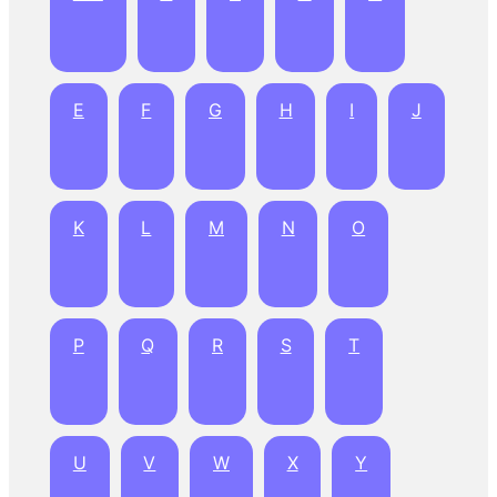
E
F
G
H
I
J
K
L
M
N
O
P
Q
R
S
T
U
V
W
X
Y