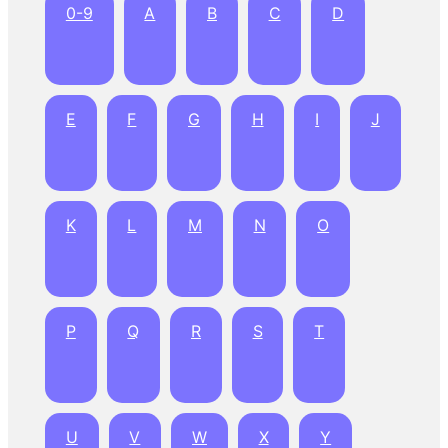
0-9
A
B
C
D
E
F
G
H
I
J
K
L
M
N
O
P
Q
R
S
T
U
V
W
X
Y