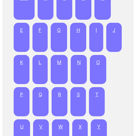
E
F
G
H
I
J
K
L
M
N
O
P
Q
R
S
T
U
V
W
X
Y