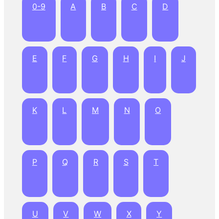
0-9
A
B
C
D
E
F
G
H
I
J
K
L
M
N
O
P
Q
R
S
T
U
V
W
X
Y